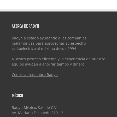
ACERCA DE RADYN
Radyn a estado ayudando a las compañías
inalámbricas para aprovechar su espectro
radioeléctrico al máximo desde 1994
Nuestro proceso eficiente y la experiencia de nuestro
equipo ayudan a ahorrar tiempo y dinero.
Conozca más sobre Radyn
MÉXICO
Radyn México, S.A. de C.V.
Av. Mariano Escobedo 510-12