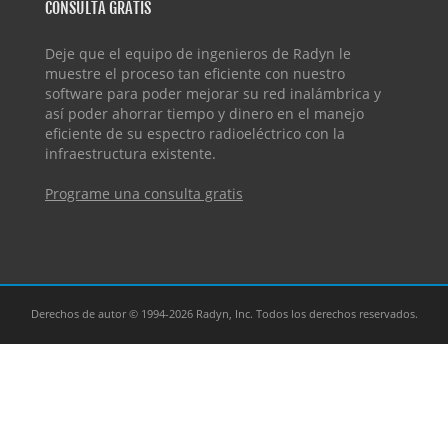
CONSULTA GRATIS
Deje que el equipo de ingenieros de Radyn le
muestre el proceso tan eficiente con nuestro
software para poder mejorar su red inalámbrica y
así poder ahorrar tiempo y dinero en el manejo
eficiente de su espectro radioeléctrico con la
infraestructura existente.
Programe una consulta gratis
Derechos de autor © 1994-2026 Radyn, Inc. Todos los derechos reservados.