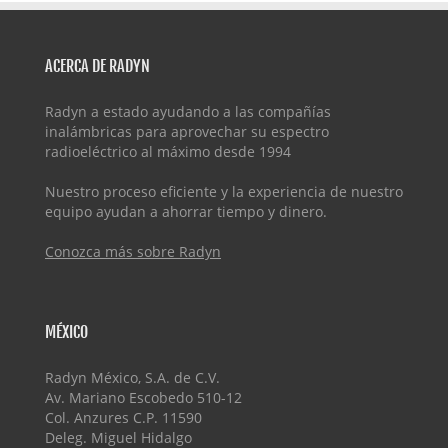
ACERCA DE RADYN
Radyn a estado ayudando a las compañías
inalámbricas para aprovechar su espectro
radioeléctrico al máximo desde 1994
Nuestro proceso eficiente y la experiencia de nuestro
equipo ayudan a ahorrar tiempo y dinero.
Conozca más sobre Radyn
MÉXICO
Radyn México, S.A. de C.V.
Av. Mariano Escobedo 510-12
Col. Anzures C.P. 11590
Deleg. Miguel Hidalgo